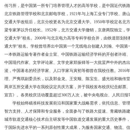
传习所，是中国第一所专门培养管理人才的高等学校，是中国近代铁路管
北京铁路管理学校和北京邮电学校，1921年与上海工业专门学校、唐山
交通大学改组后，北京分校更名为北京交通大学。1950年学校定名北
梁专家茅以升任校长。1952年，北方交通大学撤销，京唐两院独立，学
交通大学”校名。2000年与北京电力高等专科学校合并，由铁道部划转教
通大学”校名。学校曾培养出中国第一个无线电台创建人刘瀚、中国第
一本铁路运输专著作者金士宣、中国铁路运输经济学科的开创者许靖
中国现代作家、文学评论家、文学史家郑振铎等一大批蜚声中外的杰出
浚，中国著名的经济学家、人口学家马寅初等都曾在我校任教。2016年
理、严隽琪副委员长，以及郭金龙、王安顺、陈宝生、盛光祖和杨传
两岸五所交通大学在我校议定共庆方案，并于我校发布校庆纪念邮票
宣言》。各类校庆活动覆盖超过300万人次，被中央电视台、人民日报等
学校始终瞄准科技发展前沿和国家重大战略需求，依托信息、管
智力支持、人才保障和专业服务，全面参与了铁路大提速、青藏铁路
城市轨道交通核心技术自主研发等中国轨道交通发展的重大历史事件
于国际先进水平的一系列原创性重大成果，为服务国家交通、物流、