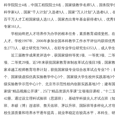
科学院院士4名，中国工程院院士8名，国家级教学名师5人，国务院学位
科学家4人，国家“千人计划”入选者9人，国家“万人计划”入选者6人，
百千万人才工程国家级人选11人，国家杰出青年基金获得者9人，优秀
专家161人。
学校始终把人才培养作为办学的根本任务，素质教育成绩斐然。在
人才。学校1997年、2006年参加全国本科教学工作水平评估均获得优秀
生2773人，硕士研究生7909人，在职专业学位研究生6353人，成人学生
近三届教学成果奖评选中，获国家级特等奖1项、一等奖3项、二等奖
项、二等奖29项。近5年来获批国家教育体制改革试点项目3项，国家
家卓越工程师教育培养计划，获批国家级专业综合改革试点专业7个；获
个、国家级虚拟仿真实验教学中心3个、国家级大学生校外实践基地3
级实验教学示范中心1个、北京市示范性校内创新实践基地3个；建有
家级“精品视频公开课”，25门“精品资源共享课”立项项目课程，“十二
42册。通过设立理科试验班（思源班）、基础学科拔尖人才试点班（
班、本硕（博）连读班、詹天佑班、茅以升班、国际班等多样化人才
校生源质量和培养水平逐年提高，就业率稳定在较高水平，本科生、研