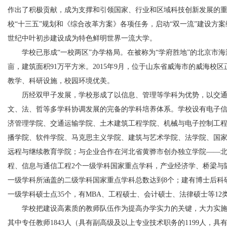
作出了积极贡献，成为支撑和引领国家、行业和区域科技创新发展的
校“十三五”规划和《综合改革方案》各项任务，启动“双一流”建设方案
世纪中叶初步建设成为特色鲜明世界一流大学。
学校已形成“一校两区”办学格局。在被称为“学府胜地”的北京市海
亩，建筑面积91万平方米。2015年9月，位于山东省威海市的威海校
教学、科研设施，校园环境优美。
历经双甲子发展，学校形成了以信息、管理等学科为优势，以交
文、法、哲等多学科协调发展的完备的学科培养体系。学校设有电子
济管理学院、交通运输学院、土木建筑工程学院、机械与电子控制工
播学院、软件学院、马克思主义学院、建筑与艺术学院、法学院、国家
远程与继续教育学院；与企业合作在河北省黄骅市创办独立学院——
程、信息与通信工程2个一级学科国家重点学科，产业经济学、桥梁与
一级学科所涵盖的二级学科国家重点学科总数达到8个；建有博士后科研
一级学科硕士点35个，有MBA、工程硕士、会计硕士、法律硕士等12
学校把建设高素质的教师队伍作为提高办学实力的关键，大力实施人
其中专任教师1843人（具有副高级及以上专业技术职务的1199人，具