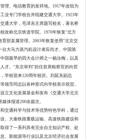
理、电信教育的发祥地。1917年改组为
工业专门学校合并组建交通大学。1923年
方交通大学，毛泽东主席题写校名，著名桥
校改称北京铁道学院。1970年恢复“北方
育部直属管理。2003年恢复使用“北京交
一台大马力蒸汽机设计者应尚才、中国第
、中国最早的四大会计师之一杨汝梅，以及
人才。“东京审判”担任首席检察官的向哲
，学校迎来120周年校庆。刘延东副总
堂等领导同志以各种形式向学校表示祝贺。
、设立文化发展基金和发布《交通大学北京
媒体报道200余篇次。
理和交通科学与技术等优势特色学科，通过
建设、大秦铁路重载运输、高速铁路建设和
，取得了一系列具有完全自主知识产权、处
信息、新能源等行业以及北京经济社会发展