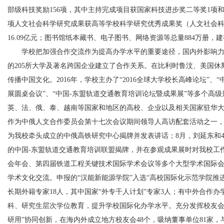
部级科技奖励156项，其中主持完成项目获国家科技进步奖二等奖1项
项人文社会科学研究成果获高等学校科学研究优秀成果奖（人文社会
16.09亿元；图书馆纸本藏书、电子图书、网络资源等总量884万册，
学校把加强合作交流作为提高办学水平的重要途径，国内外影响力
的205所大学及著名跨国企业建立了合作关系。在比利时鲁汶、美国
传播中国文化。2016年，学校主办了“2016全球大学校长高峰论坛”
展圆桌会议”、“中国-东盟轨道交通教育培训论坛暨成果展”等多个高
英、法、俄、泰、越南等国家和地区的高校、企业以及相关国家驻华大
作为中俄人文合作委员会第十七次会议期间领导人高访配套活动之一
为我校牵头成立的中俄高铁研究中心揭牌并发表讲话；8月，刘延东和
的中国-东盟轨道交通教育培训联盟揭牌，并在参观成果展时对我校工
会年会、第四届铁道工程关键技术国际学术会议等多个大型学术国际会
学术文化交流。申报的“汉能新能源学院”入选“高校国际化示范学院推
长期外籍专家18人，其中国家“外专千人计划”专家3人；有中外合作办
科、研究生层次学位教育，提升学校国际化办学水平。充分发挥校友会
研用”协同创新，在海内外成立地方校友会48个，吸纳董事单位81家