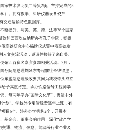
和国家技术发明奖二等奖2项。主持完成的8
科学）。拥有教学、科研仪器设备资产
建有交通运输特色数据库。
不断提升。与美、英、德、法等38个国家
休斯敦和巴西坎皮纳斯办有孔子学院，积极
、“中俄高铁研究中心揭牌仪式暨中俄高铁发
级别人文交流活动，邀请并接待了来自美、
使馆五百多名嘉宾参加相关活动。7月，
，国务院副总理刘延东专程前往圣彼得堡，
4位东盟副总理级政要共同为我校牵头成立
作给予高度肯定。承办铁路信号工程师学
议。每两年举办“国际文化节”，促进中外
进计划”。学校外专引智经费逐年上涨，有
学项目6个、涉外办学机构2个，开展本
、基金会、董事会的作用，深化“政产学
，与交通、物流、信息、能源等行业企业及