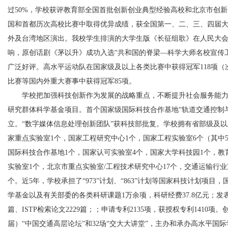
过50%，学校获评教育部全国首批创新创业典型经验高校和北京市创
国和首都历次高校比赛中取得优异成绩，获全国第一、二、三、四届
外及台湾地区演出。我校学生排演的大学生版《长征组歌》在人民大
响，原创话剧《茅以升》成功入选“共和国的脊梁—科学大师名校宣传
广泛好评。高水平运动队在国家级及以上各类比赛中获得冠军118项
比赛等国内外重大赛事中获得冠军85项。
学校把加强科技创新作为发展的战略重点，不断提升社会服务能
研究群体科学基金项目。首个国家级国际科技合作基地“轨道交通控制
立。“数字媒体信息处理创新团队”获科技部批复。学校拥有省部级及以
家重点实验室1个，国家工程研究中心1个，国家工程实验室6个（其中
国际科技合作基地1个，国家认可实验室4个，国家大学科技园1个，教
实验室1个，北京市重点实验室/工程技术研究中心17个，交通运输行业
个。近5年，学校承担了“973”计划、“863”计划等国家科技计划项
学基金以及有关部委的各类科研课题1万余项，科研经费37.8亿元；发表SC
篇、ISTP检索论文2229篇；；申请专利2135项，获授权专利1410
届）“中国交通高层论坛”和32场“交大大讲堂”，主办和承办高水平国际