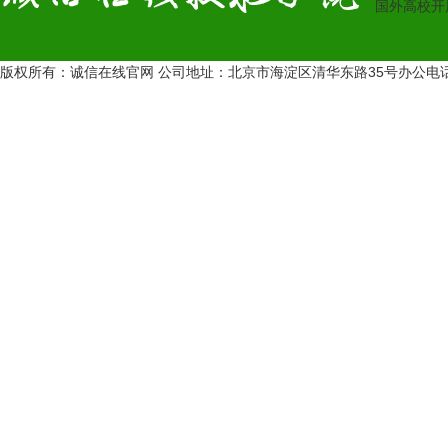
国外高校开
版权所有：诚信在线官网 公司地址：北京市海淀区清华东路35号办公电话：13431