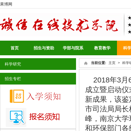
果博网
首页
招生与资助
学部与院系
教育教学
科
当前位置:
主页
>
科学
科学研究
2018年
招生专栏
成立暨启动仪
新成果，该鉴
市司法局局长
峰，南京大学
和环保部门各